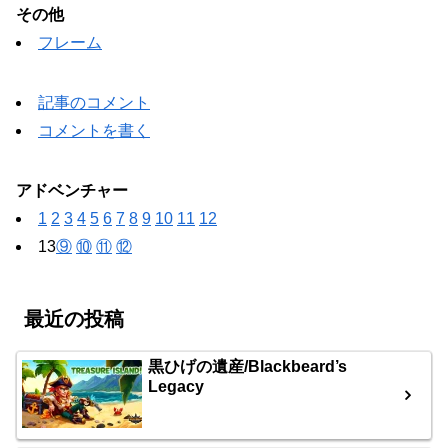
その他
フレーム
記事のコメント
コメントを書く
アドベンチャー
1
2
3
4
5
6
7
8
9
10
11
12
13
⑨
⑩
⑪
⑫
最近の投稿
黒ひげの遺産/Blackbeard’s
Legacy