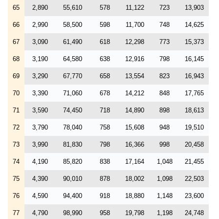
65
2,890
55,610
578
11,122
723
13,903
66
2,990
58,500
598
11,700
748
14,625
67
3,090
61,490
618
12,298
773
15,373
68
3,190
64,580
638
12,916
798
16,145
69
3,290
67,770
658
13,554
823
16,943
70
3,390
71,060
678
14,212
848
17,765
71
3,590
74,450
718
14,890
898
18,613
72
3,790
78,040
758
15,608
948
19,510
73
3,990
81,830
798
16,366
998
20,458
74
4,190
85,820
838
17,164
1,048
21,455
75
4,390
90,010
878
18,002
1,098
22,503
76
4,590
94,400
918
18,880
1,148
23,600
77
4,790
98,990
958
19,798
1,198
24,748