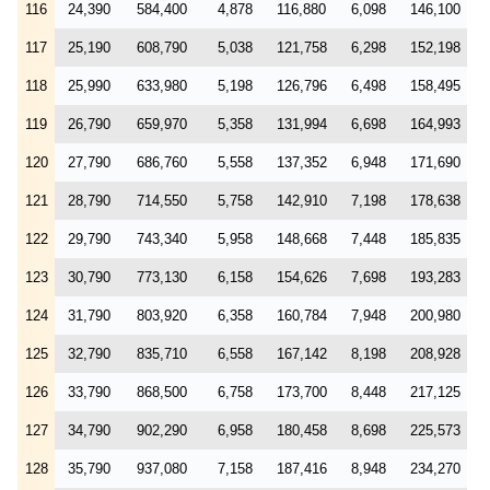
116
24,390
584,400
4,878
116,880
6,098
146,100
117
25,190
608,790
5,038
121,758
6,298
152,198
118
25,990
633,980
5,198
126,796
6,498
158,495
119
26,790
659,970
5,358
131,994
6,698
164,993
120
27,790
686,760
5,558
137,352
6,948
171,690
121
28,790
714,550
5,758
142,910
7,198
178,638
122
29,790
743,340
5,958
148,668
7,448
185,835
123
30,790
773,130
6,158
154,626
7,698
193,283
124
31,790
803,920
6,358
160,784
7,948
200,980
125
32,790
835,710
6,558
167,142
8,198
208,928
126
33,790
868,500
6,758
173,700
8,448
217,125
127
34,790
902,290
6,958
180,458
8,698
225,573
128
35,790
937,080
7,158
187,416
8,948
234,270