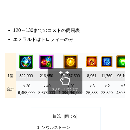
120～130までのコストの簡易表
エメラルドはトロフィーのみ
1個
322,900
216,950
54,237,500
8,961
11,760
96,108
ｘ20
ｘ40
ｘ20
ｘ3
ｘ2
ｘ5
合計
スクロールできます
6,458,000
8,678,000
1,084,750,000
26,883
23,520
480,540
目次
ソウルストーン