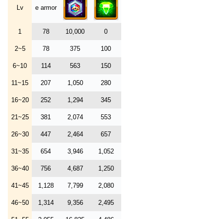
Lv
e armor
1
78
10,000
0
2~5
78
375
100
6~10
114
563
150
11~15
207
1,050
280
16~20
252
1,294
345
21~25
381
2,074
553
26~30
447
2,464
657
31~35
654
3,946
1,052
36~40
756
4,687
1,250
41~45
1,128
7,799
2,080
46~50
1,314
9,356
2,495