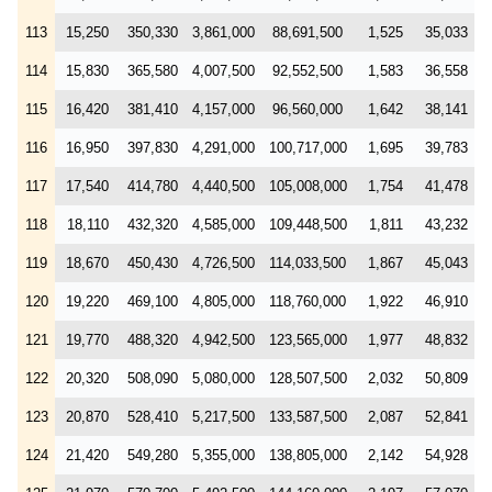
113
15,250
350,330
3,861,000
88,691,500
1,525
35,033
114
15,830
365,580
4,007,500
92,552,500
1,583
36,558
115
16,420
381,410
4,157,000
96,560,000
1,642
38,141
116
16,950
397,830
4,291,000
100,717,000
1,695
39,783
117
17,540
414,780
4,440,500
105,008,000
1,754
41,478
118
18,110
432,320
4,585,000
109,448,500
1,811
43,232
119
18,670
450,430
4,726,500
114,033,500
1,867
45,043
120
19,220
469,100
4,805,000
118,760,000
1,922
46,910
121
19,770
488,320
4,942,500
123,565,000
1,977
48,832
122
20,320
508,090
5,080,000
128,507,500
2,032
50,809
123
20,870
528,410
5,217,500
133,587,500
2,087
52,841
124
21,420
549,280
5,355,000
138,805,000
2,142
54,928