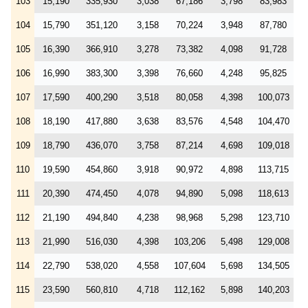
103
15,190
335,930
3,038
67,186
3,798
83,983
104
15,790
351,120
3,158
70,224
3,948
87,780
105
16,390
366,910
3,278
73,382
4,098
91,728
106
16,990
383,300
3,398
76,660
4,248
95,825
107
17,590
400,290
3,518
80,058
4,398
100,073
108
18,190
417,880
3,638
83,576
4,548
104,470
109
18,790
436,070
3,758
87,214
4,698
109,018
110
19,590
454,860
3,918
90,972
4,898
113,715
111
20,390
474,450
4,078
94,890
5,098
118,613
112
21,190
494,840
4,238
98,968
5,298
123,710
113
21,990
516,030
4,398
103,206
5,498
129,008
114
22,790
538,020
4,558
107,604
5,698
134,505
115
23,590
560,810
4,718
112,162
5,898
140,203