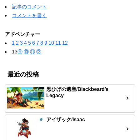
記事のコメント
コメントを書く
アドベンチャー
1
2
3
4
5
6
7
8
9
10
11
12
13
⑨
⑩
⑪
⑫
最近の投稿
黒ひげの遺産/Blackbeard’s
Legacy
アイザック/Isaac