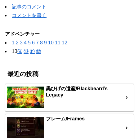
記事のコメント
コメントを書く
アドベンチャー
1
2
3
4
5
6
7
8
9
10
11
12
13
⑨
⑩
⑪
⑫
最近の投稿
黒ひげの遺産/Blackbeard’s
Legacy
フレーム/Frames