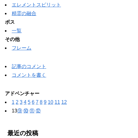
エレメントスピリット
精霊の融合
ボス
一覧
その他
フレーム
記事のコメント
コメントを書く
アドベンチャー
1
2
3
4
5
6
7
8
9
10
11
12
13
⑨
⑩
⑪
⑫
最近の投稿