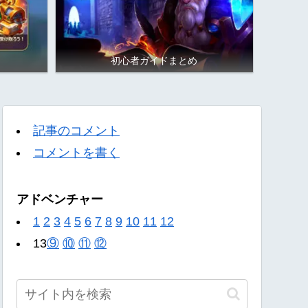
初心者ガイドまとめ
記事のコメント
コメントを書く
アドベンチャー
1
2
3
4
5
6
7
8
9
10
11
12
13
⑨
⑩
⑪
⑫