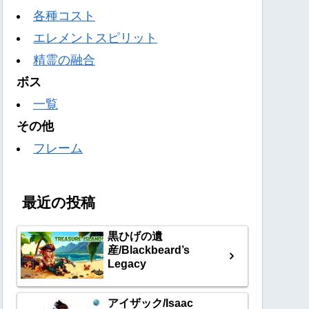
各種コスト
エレメントスピリット
精霊の融合
ボス
一覧
その他
フレーム
最近の投稿
黒ひげの遺
産/Blackbeard’s
Legacy
アイザック/Isaac