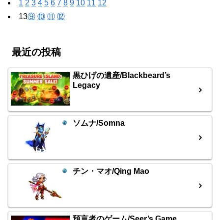
1
2
3
4
5
6
7
8
9
10
11
12
13
⑨
⑩
⑪
⑫
最近の投稿
黒ひげの遺産/Blackbeard’s
Legacy
ソムナ/Somna
チン・マオ/Qing Mao
預言者のゲーム/Seer’s Game