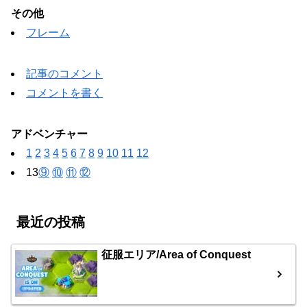
その他
フレーム
記事のコメント
コメントを書く
アドベンチャー
1
2
3
4
5
6
7
8
9
10
11
12
13
⑨
⑩
⑪
⑫
最近の投稿
征服エリア/Area of Conquest