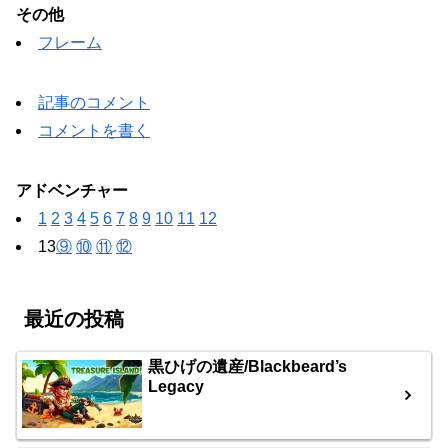
その他
フレーム
記事のコメント
コメントを書く
アドベンチャー
1
2
3
4
5
6
7
8
9
10
11
12
13
⑨
⑩
⑪
⑫
最近の投稿
黒ひげの遺産/Blackbeard’s
Legacy