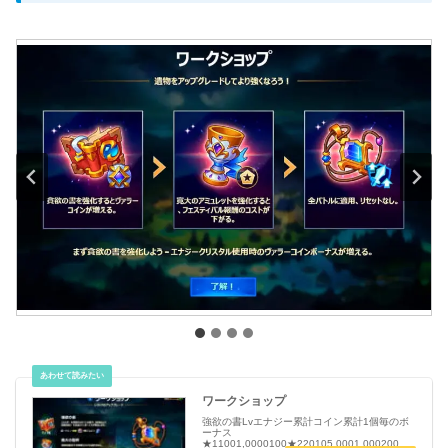
ワークショップ
強欲の書Lvエナジー累計コイン累計1個毎のボ
ーナス
★11001,0000100★220105,0001,000200★3