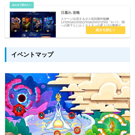
日暮れ 攻略
ステージ出現するボス初回勝利報酬
123(50)4(100)5(150)6(200)7(250)「0バフ」闇
への降下とにかくタイタンの星上げが重要ゲロ
はモルトでもいい敵が弱いので、編成は正直な
んでもいい出現する敵攻略1(36)とりあえず星屑
を…
イベントマップ