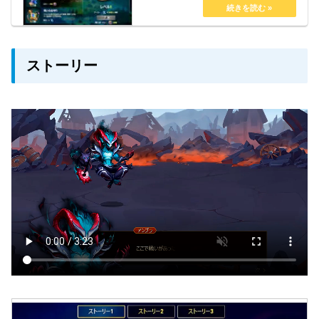
303014,0006,000300★4406030,00020,0004
00★55010055,00050,00050…
ストーリー