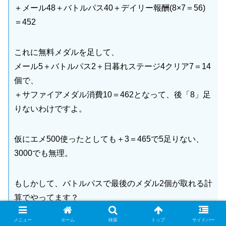
＋メール48＋バトルパス40＋デイリー報酬(8×7＝56)
＝452
これに無料メダルを足して、
メール5＋バトルパス2＋日暮れステージ4クリア7＝14
個で、
＋サファイアメダル消費10＝462となって、後「8」足
りないわけですよ。
仮にエメ500使ったとしても＋3＝465で5足りない、
3000でも無理。
もしかして、バトルパスで最後のメダル2個が取れる計
算でやってます？
それだとクエストのメダル消費10までで合計経験値1
メニュー
ホーム
検索
トップ
サイドバー
万、レベル40までは若干足りませんよ？