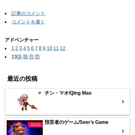
記事のコメント
コメントを書く
アドベンチャー
1
2
3
4
5
6
7
8
9
10
11
12
13
⑨
⑩
⑪
⑫
最近の投稿
チン・マオ/Qing Mao
預言者のゲーム/Seer’s Game