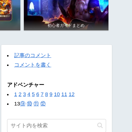
初心者ガイドまとめ
記事のコメント
コメントを書く
アドベンチャー
1
2
3
4
5
6
7
8
9
10
11
12
13
⑨
⑩
⑪
⑫