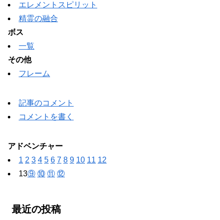
エレメントスピリット
精霊の融合
ボス
一覧
その他
フレーム
記事のコメント
コメントを書く
アドベンチャー
1
2
3
4
5
6
7
8
9
10
11
12
13
⑨
⑩
⑪
⑫
最近の投稿