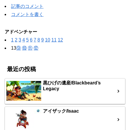
記事のコメント
コメントを書く
アドベンチャー
1
2
3
4
5
6
7
8
9
10
11
12
13
⑨
⑩
⑪
⑫
最近の投稿
黒ひげの遺産/Blackbeard’s
Legacy
アイザック/Isaac