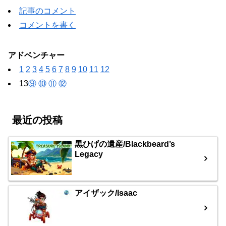
記事のコメント
コメントを書く
アドベンチャー
1
2
3
4
5
6
7
8
9
10
11
12
13
⑨
⑩
⑪
⑫
最近の投稿
黒ひげの遺産/Blackbeard’s
Legacy
アイザック/Isaac