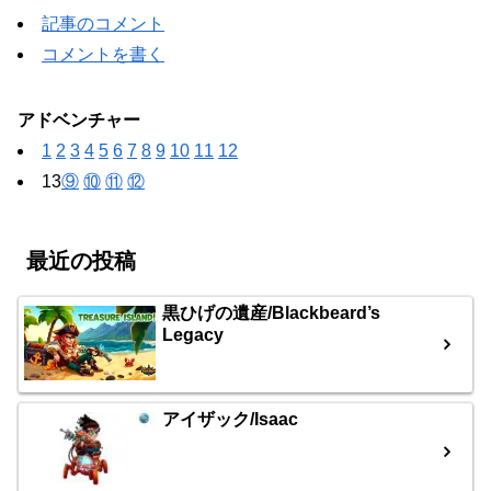
記事のコメント
コメントを書く
アドベンチャー
1
2
3
4
5
6
7
8
9
10
11
12
13
⑨
⑩
⑪
⑫
最近の投稿
黒ひげの遺産/Blackbeard’s
Legacy
アイザック/Isaac