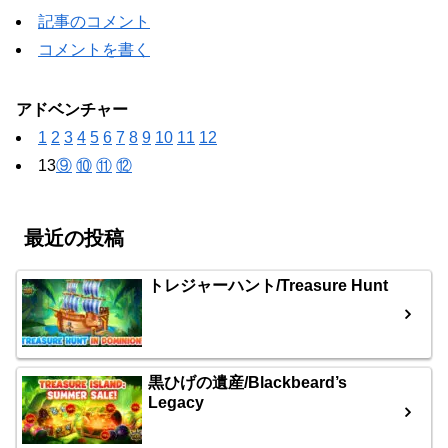
記事のコメント
コメントを書く
アドベンチャー
1
2
3
4
5
6
7
8
9
10
11
12
13
⑨
⑩
⑪
⑫
最近の投稿
トレジャーハント/Treasure Hunt
黒ひげの遺産/Blackbeard’s
Legacy