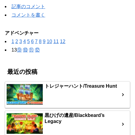
記事のコメント
コメントを書く
アドベンチャー
1
2
3
4
5
6
7
8
9
10
11
12
13
⑨
⑩
⑪
⑫
最近の投稿
トレジャーハント/Treasure Hunt
黒ひげの遺産/Blackbeard’s
Legacy