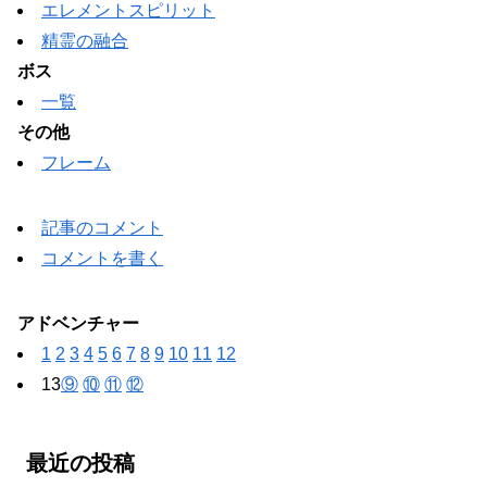
エレメントスピリット
精霊の融合
ボス
一覧
その他
フレーム
記事のコメント
コメントを書く
アドベンチャー
1
2
3
4
5
6
7
8
9
10
11
12
13
⑨
⑩
⑪
⑫
最近の投稿