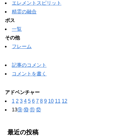
エレメントスピリット
精霊の融合
ボス
一覧
その他
フレーム
記事のコメント
コメントを書く
アドベンチャー
1
2
3
4
5
6
7
8
9
10
11
12
13
⑨
⑩
⑪
⑫
最近の投稿