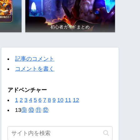
初心者ガイドまとめ
記事のコメント
コメントを書く
アドベンチャー
1
2
3
4
5
6
7
8
9
10
11
12
13
⑨
⑩
⑪
⑫