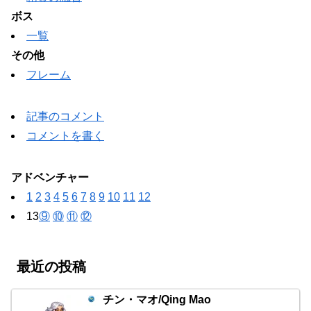
ボス
一覧
その他
フレーム
記事のコメント
コメントを書く
アドベンチャー
1
2
3
4
5
6
7
8
9
10
11
12
13
⑨
⑩
⑪
⑫
最近の投稿
チン・マオ/Qing Mao