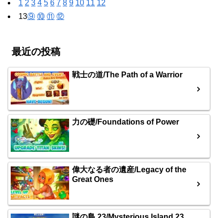
1
2
3
4
5
6
7
8
9
10
11
12
13
⑨
⑩
⑪
⑫
最近の投稿
戦士の道/The Path of a Warrior
力の礎/Foundations of Power
偉大なる者の遺産/Legacy of the
Great Ones
謎の島 23/Mysterious Island 23