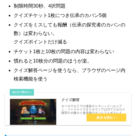
制限時間30秒、4択問題
クイズチケット1枚につき伝承のカバン5個
クイズをミスしても報酬（伝承の探究者のカバンの
数）は変わらない。
クイズポイントだけ減る
チケット1枚と10枚の問題の内容は変わらない
慣れると10枚分の問題のほうが楽。
クイズ解答ページを使うなら、ブラウザのページ内
検索機能を使う
クイズ解答
オーロラセリアの遺産ギャラハッドハルニア
ン・ソードケイラオクタヴィアの刃アスタロス
贖罪の大鎌カイ放浪者のマントフォボスレイヴ
ンのお守りテア転生の杖デアデビルオンとオフ
ハイディミーン・コバフェイスレス隠者の頭巾
チャバ渇望のブレイサ―アラクネハ...