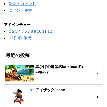
記事のコメント
コメントを書く
アドベンチャー
1
2
3
4
5
6
7
8
9
10
11
12
13
⑨
⑩
⑪
⑫
最近の投稿
黒ひげの遺産/Blackbeard’s
Legacy
アイザック/Isaac