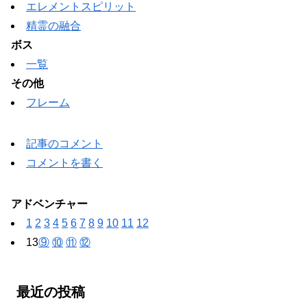
エレメントスピリット
精霊の融合
ボス
一覧
その他
フレーム
記事のコメント
コメントを書く
アドベンチャー
1
2
3
4
5
6
7
8
9
10
11
12
13
⑨
⑩
⑪
⑫
最近の投稿