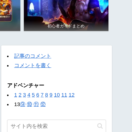
初心者ガイドまとめ
記事のコメント
コメントを書く
アドベンチャー
1
2
3
4
5
6
7
8
9
10
11
12
13
⑨
⑩
⑪
⑫