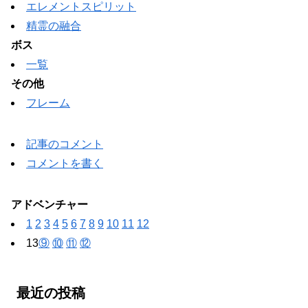
エレメントスピリット
精霊の融合
ボス
一覧
その他
フレーム
記事のコメント
コメントを書く
アドベンチャー
1
2
3
4
5
6
7
8
9
10
11
12
13
⑨
⑩
⑪
⑫
最近の投稿