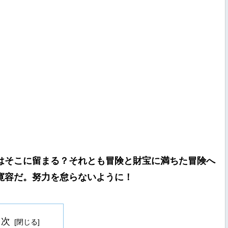
はそこに留まる？それとも冒険と財宝に満ちた冒険へ
寛容だ。努力を怠らないように！
目次