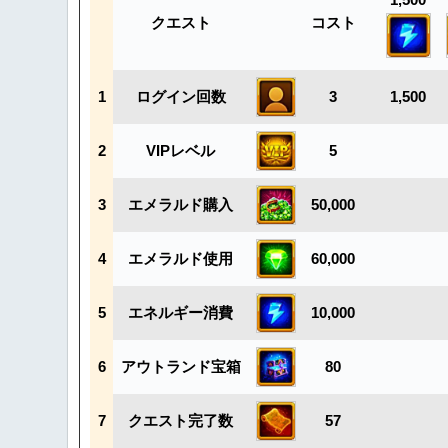
クエスト
コスト
1
ログイン回数
3
1,500
2
VIPレベル
5
3
エメラルド購入
50,000
4
エメラルド使用
60,000
5
エネルギー消費
10,000
6
アウトランド宝箱
80
7
クエスト完了数
57