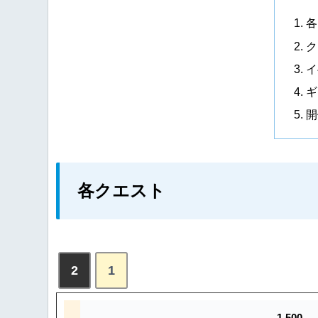
各
ク
イ
ギ
開
各クエスト
2
1
1,500