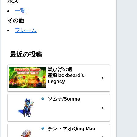
ボス
一覧
その他
フレーム
最近の投稿
黒ひげの遺
産/Blackbeard’s
Legacy
ソムナ/Somna
チン・マオ/Qing Mao