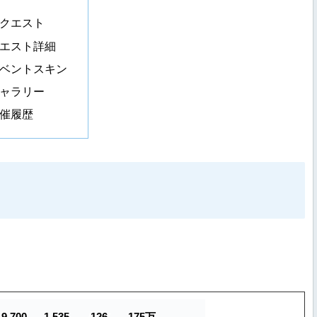
クエスト
エスト詳細
ベントスキン
ャラリー
催履歴
9,700
1,535
/
126
/
175万