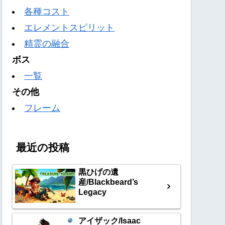
各種コスト
エレメントスピリット
精霊の融合
ボス
一覧
その他
フレーム
最近の投稿
黒ひげの遺
産/Blackbeard’s
Legacy
アイザック/Isaac