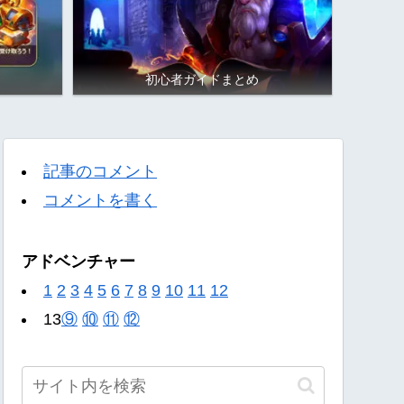
初心者ガイドまとめ
記事のコメント
コメントを書く
アドベンチャー
1
2
3
4
5
6
7
8
9
10
11
12
13
⑨
⑩
⑪
⑫