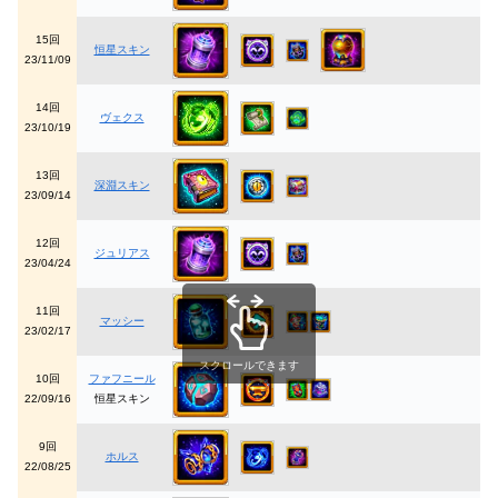
15回
恒星スキン
23/11/09
14回
ヴェクス
23/10/19
13回
深淵スキン
23/09/14
12回
ジュリアス
23/04/24
11回
マッシー
23/02/17
スクロールできます
10回
ファフニール
22/09/16
恒星スキン
9回
ホルス
22/08/25