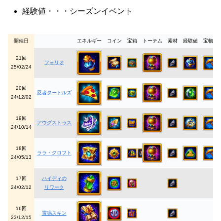
経験値・・・シーズンイベント
開催日
エネルギー
コイン
宝箱
トーテム
素材
経験値
宝物庫
21回
フォリオ
25/02/24
20回
忍者タートルズ
24/12/02
19回
アウグストゥス
24/10/14
18回
ララ・クロフト
24/05/13
17回
ハイディの
24/02/12
リワーク
16回
雷鳴スキン
23/12/15