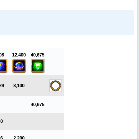
08
12,400
40,675
28
3,100
40,675
90
66
2,200