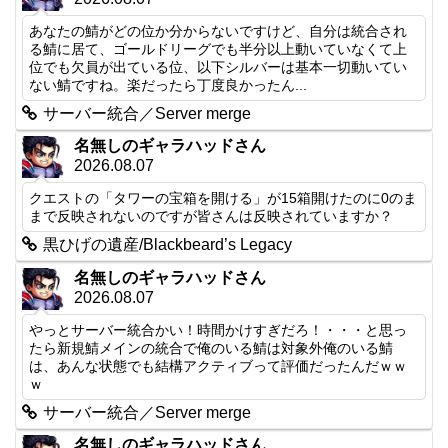
あなたの鯖がどの位か分からないですけど、自分は統合され
る鯖に居て、ゴールドリーグでも半分以上動いていなくて上
位でも欠員が出ている位、以下シルバーは基本一切動いてい
ない鯖ですね。楽だったら丁度良かったん...
サーバー統合／Server merge
名無しのギャラハッドさん
2026.08.07
クエストの「タワーの宝箱を開ける」が15箱開けたのに0のま
まで反映されないのですが皆さんは反映されていますか？
黒ひげの遺産/Blackbeard’s Legacy
名無しのギャラハッドさん
2026.08.07
やっとサーバー統合かい！時間かけすぎだろ！・・・と思っ
たら新規鯖メインの統合で俺のいる鯖は対象外俺のいる鯖
は、あんな状態でも結構アクティブって評価だったんだｗｗ
ｗ
サーバー統合／Server merge
名無しのギャラハッドさん