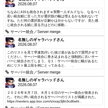
2026.08.07
ちなみに416も統合されますｗ実際一人ギルドなら、なるべく
若い統合鯖に言った方が選択肢の幅は増えるかも知れないで
すね。ただ何の選択肢が正解かは分からないですが、見た感
じ統合される鯖に居る方はどのに移動...
サーバー統合／Server merge
名無しのギャラハッドさん
2026.08.07
このリストを見て早速気付いた抜け道があるので質問させて
ください。サーバー統合に巻き込まれると強制的に古いサー
バーに統合されてしまう。Ｑ１：サーバー統合に幅があるた
めにリスト最上段を例にとってみると、 ...
サーバー統合／Server merge
名無しのギャラハッドさん
2026.08.07
２０２６年８月７日、８月１６日のサーバー統合が発表され
た。それに伴い統合されるサーバーのリストが掲載された。
https://nexters.app.box.com/s/xxay3j8n3cd6whl...