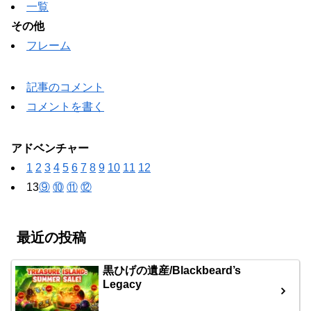
一覧
その他
フレーム
記事のコメント
コメントを書く
アドベンチャー
1
2
3
4
5
6
7
8
9
10
11
12
13
⑨
⑩
⑪
⑫
最近の投稿
黒ひげの遺産/Blackbeard’s
Legacy