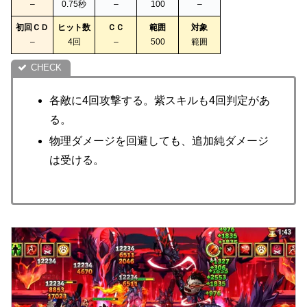
–
0.75秒
–
100
–
初回ＣＤ
ヒット数
ＣＣ
範囲
対象
–
4回
–
500
範囲
各敵に4回攻撃する。紫スキルも4回判定があ
る。
物理ダメージを回避しても、追加純ダメージ
は受ける。