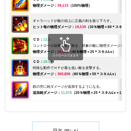
物理ダメージ：
39,133
（100%物理）
ギャラハッドが敵の頭上に正義の剣を振り下ろす。
ヒット毎の物理ダメージ：
19,539
（30％物理＋60＊スキルLv
ＣＤ：
12.5
コントロール効果を取り除き、対象の敵に物理ダメージを与え
物理ダメージ：
18,903
（40％物理＋25＊スキルLv）
スクロールできます
ＣＤ：
20.5
秒
特殊な動作でＨＰが最も低い敵を攻撃する。
物理ダメージ：
360,806
（80％物理＋50＊スキルLv）
鉄の空に純ダメージが追加するようになる。
追加純ダメージ：
11,076
（20％物理＋25＊スキルLv＋1,000
目次