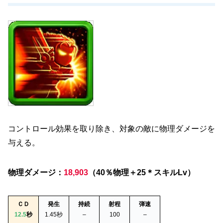
コントロール効果を取り除き、対象の敵に物理ダメージを
与える。
物理ダメージ：
18,903
（40％物理＋25＊スキルLv）
ＣＤ
発生
持続
射程
弾速
12.5
秒
1.45秒
–
100
–