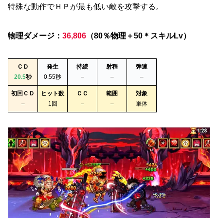
特殊な動作でＨＰが最も低い敵を攻撃する。
物理ダメージ：
36,806
（80％物理＋50＊スキルLv）
ＣＤ
発生
持続
射程
弾速
20.5
秒
0.55秒
–
–
–
初回ＣＤ
ヒット数
ＣＣ
範囲
対象
–
1回
–
–
単体