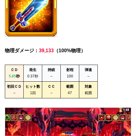
物理ダメージ：
39,133
（100%物理）
ＣＤ
発生
持続
射程
弾速
5.85
秒
0.37秒
–
100
–
初回ＣＤ
ヒット数
ＣＣ
範囲
対象
–
1回
–
47
範囲