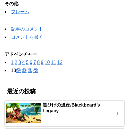
その他
フレーム
記事のコメント
コメントを書く
アドベンチャー
1
2
3
4
5
6
7
8
9
10
11
12
13
⑨
⑩
⑪
⑫
最近の投稿
黒ひげの遺産/Blackbeard’s
Legacy