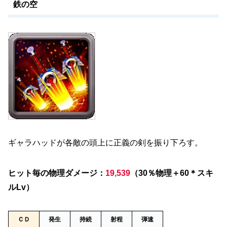
鉄の空
ギャラハッドが各敵の頭上に正義の剣を振り下ろす。
ヒット毎の物理ダメージ：
19,539
（30％物理＋60＊スキ
ルLv）
ＣＤ
発生
持続
射程
弾速