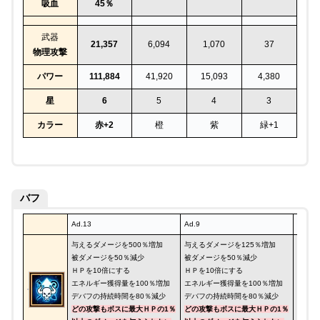
吸血
45％
武器
21,357
6,094
1,070
37
物理攻撃
パワー
111,884
41,920
15,093
4,380
星
6
5
4
3
カラー
赤+2
橙
紫
緑+1
バフ
Ad.13
Ad.9
Ad.5
与えるダメージを500％増加
与えるダメージを125％増加
与える
被ダメージを50％減少
被ダメージを50％減少
被ダメ
ＨＰを10倍にする
ＨＰを10倍にする
ＨＰを
エネルギー獲得量を100％増加
エネルギー獲得量を100％増加
エネル
デバフの持続時間を80％減少
デバフの持続時間を80％減少
デバフ
どの攻撃もボスに最大ＨＰの1％
どの攻撃もボスに最大ＨＰの1％
どの攻