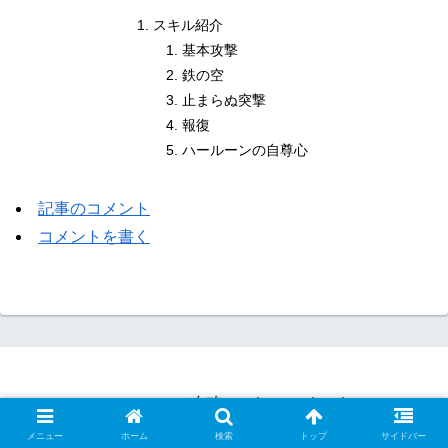
スキル紹介
基本攻撃
鉄の空
止まらぬ突撃
報復
ハールーンの自尊心
記事のコメント
コメントを書く
Hero Wars 攻略 Web Facebook
© 2020 Hero Wars 攻略 Web Facebook.
メニュー
ホーム
検索
トップ
サイドバー