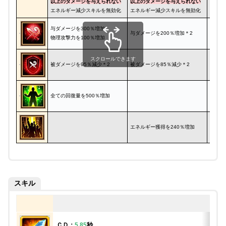
以上
のダメージを与えられない
以上のダメージを与えられない
以上の
エネルギー減少スキルを無効化
エネルギー減少スキルを無効化
エネル
与ダメージを300％増加
与ダメージを200％増加＊2
与ダメ
物理攻撃力を100％増加
スクロールできます
被ダメージを95％減少＊2
被ダメージを85％減少＊2
被ダメ
全ての回復量を500％増加
エネルギー獲得を240％増加
スキル
ＣＤ：
5.85
秒