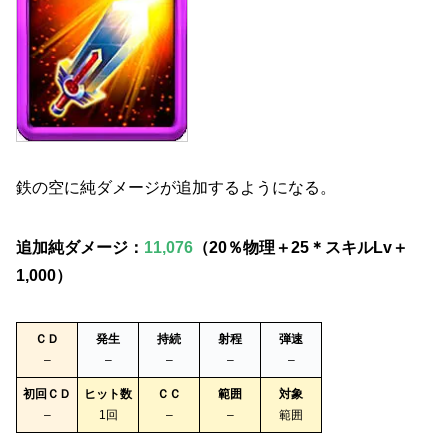
鉄の空に純ダメージが追加するようになる。
追加純ダメージ：
11,076
（20％物理＋25＊スキルLv＋
1,000）
ＣＤ
発生
持続
射程
弾速
–
–
–
–
–
初回ＣＤ
ヒット数
ＣＣ
範囲
対象
–
1回
–
–
範囲