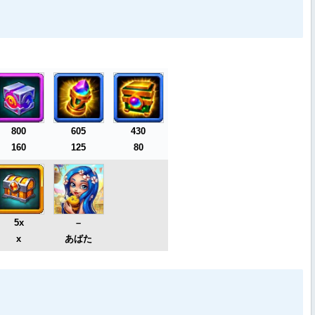
800
605
430
160
125
80
5x
–
x
あばた