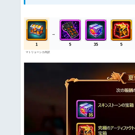
→
1
5
35
5
マトリョーシカ内訳