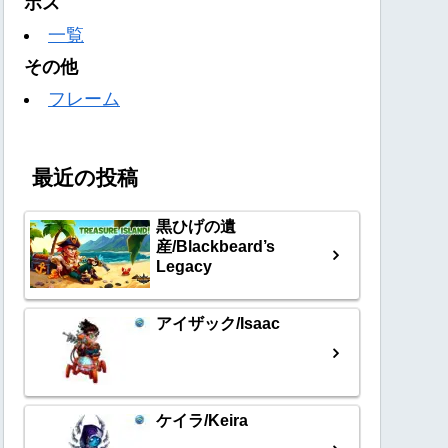
ボス
一覧
その他
フレーム
最近の投稿
黒ひげの遺
産/Blackbeard’s
Legacy
アイザック/Isaac
ケイラ/Keira