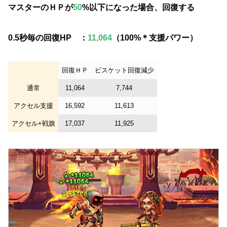
マスターのＨＰが
50
%以下になった場合、回復する
0.5秒毎の
回復
HP ：
11,064
（100%＊支援パワー）
回復ＨＰ
ビスケット回復減少
通常
11,064
7,744
アクセル支援
16,592
11,613
アクセル+戦旗
17,037
11,925