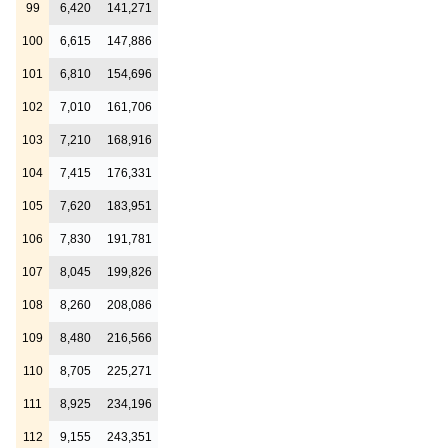
99
6,420
141,271
100
6,615
147,886
101
6,810
154,696
102
7,010
161,706
103
7,210
168,916
104
7,415
176,331
105
7,620
183,951
106
7,830
191,781
107
8,045
199,826
108
8,260
208,086
109
8,480
216,566
110
8,705
225,271
111
8,925
234,196
112
9,155
243,351