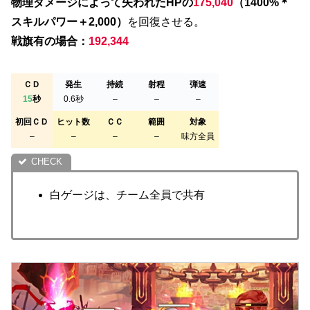
物理ダメージによって失われたHPの
175,040
（1400%＊
スキルパワー＋2,000）
を回復させる。
戦旗有の場合：
192,344
ＣＤ
発生
持続
・
射程
・
弾速
・
15
秒
0.6秒
–
–
–
初回ＣＤ
ヒット数
ＣＣ
範囲
対象
–
–
–
–
味方全員
白ゲージは、チーム全員で共有