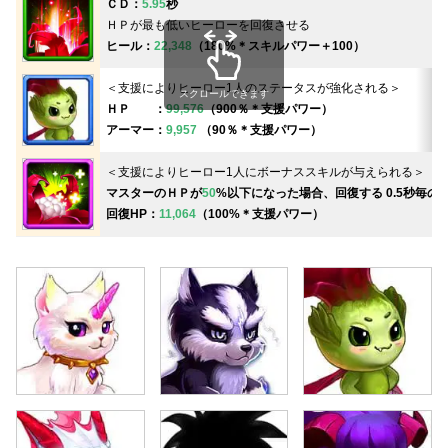
ＣＤ：
5.95
秒
ＨＰが最も低いヒーローを回復させる
ヒール：
22,348
（180%＊スキルパワー＋100）
＜支援によりヒーロー1人のステータスが強化される＞
スクロールできます
ＨＰ ：
99,576
（
900％
＊
支援パワー）
アーマー：
9,957
（
90％
＊
支援パワー）
＜支援によりヒーロー1人にボーナススキルが与えられる＞
マスターのＨＰが
50
%以下になった場合、回復する 0.5秒毎の
回復
HP：
11,064
（100%＊支援パワー）