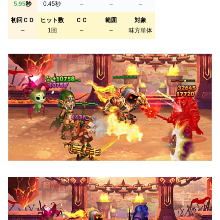
5.95
秒
0.45秒
–
–
–
初回ＣＤ
ヒット数
ＣＣ
範囲
対象
–
1回
–
–
味方単体