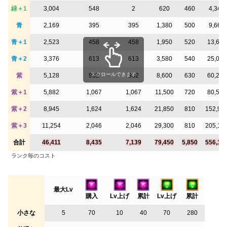
緑＋1
3,004
548
2
620
460
4,340
青
2,169
395
395
1,380
500
9,660
青＋1
2,523
458
458
1,950
520
13,650
青＋2
3,376
613
613
3,580
540
25,060
スクロールできます
紫
5,128
932
932
8,600
630
60,200
紫＋1
5,882
1,067
1,067
11,500
720
80,500
紫＋2
8,945
1,624
1,624
21,850
810
152,95
紫＋3
11,254
2,046
2,046
29,300
810
205,10
合計
46,411
8,435
7,139
79,450
5,850
556,15
ランク毎のコスト
最大Lv
購入
Lv上げ
累計
Lv上げ
累計
小さな
5
70
10
40
70
280