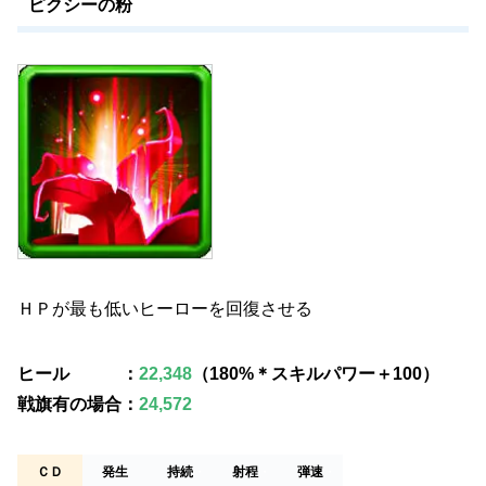
ピクシーの粉
ＨＰが最も低いヒーローを回復させる
ヒール ：
22,348
（180%＊スキルパワー＋100）
戦旗有の場合：
24,572
ＣＤ
発生
持続
・
射程
・
弾速
・