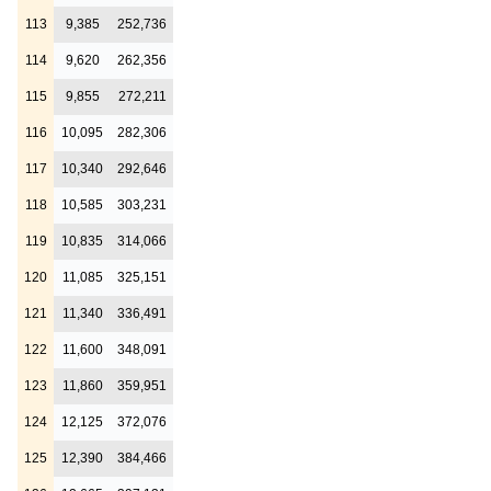
113
9,385
252,736
114
9,620
262,356
115
9,855
272,211
116
10,095
282,306
117
10,340
292,646
118
10,585
303,231
119
10,835
314,066
120
11,085
325,151
121
11,340
336,491
122
11,600
348,091
123
11,860
359,951
124
12,125
372,076
125
12,390
384,466