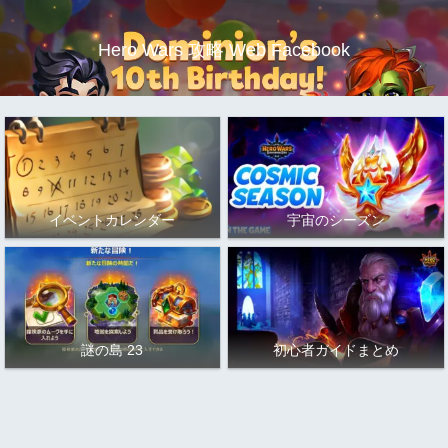
Hero Wars 攻略 Web Facebook
イベントカレンダー
宇宙のシーズン
謎の島 23
初心者ガイドまとめ