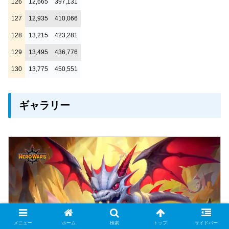
126
12,665
397,131
127
12,935
410,066
128
13,215
423,281
129
13,495
436,776
130
13,775
450,551
ギャラリー
メニュー
ホーム
検索
トップ
サイドバー