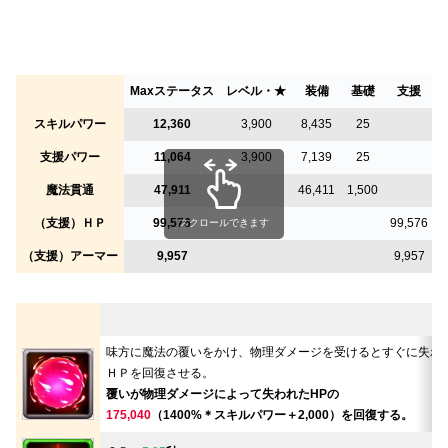
Maxステータス
レベル・★
装備
基礎
支援
スキルパワー
12,360
3,900
8,435
25
支援パワー
11,064
3,900
7,139
25
魔法貫通
47,911
46,411
1,500
（支援）ＨＰ
99,576
99,576
スクロールできます
（支援）アーマー
9,957
9,957
味方に魔法の覆いをかけ、物理ダメージを受けるとすぐに失わ
ＨＰを回復させる。
覆いが物理ダメージによって失われたHPの
175,040
（1400%＊スキルパワー＋2,000）を回復する。