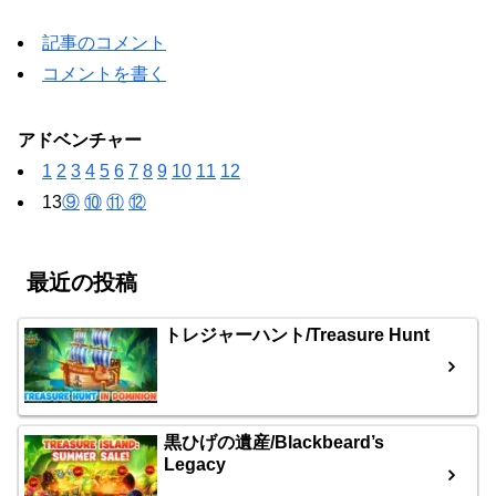
記事のコメント
コメントを書く
アドベンチャー
1
2
3
4
5
6
7
8
9
10
11
12
13
⑨
⑩
⑪
⑫
最近の投稿
トレジャーハント/Treasure Hunt
黒ひげの遺産/Blackbeard’s
Legacy