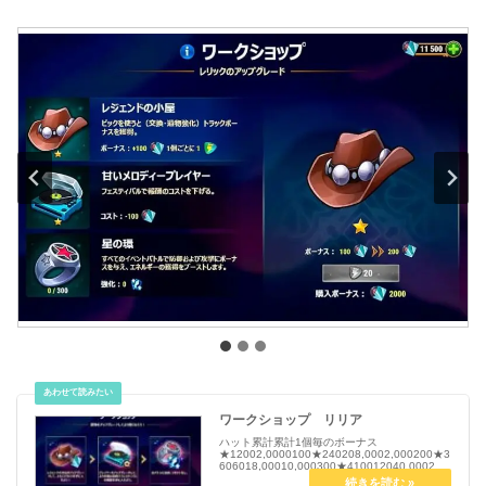
ワークショップ リリア
ハット累計累計1個毎のボーナス
★12002,0000100★240208,0002,000200★3
606018,00010,000300★410012040,00028,0
00400★515022075,00068,000500★6-37...