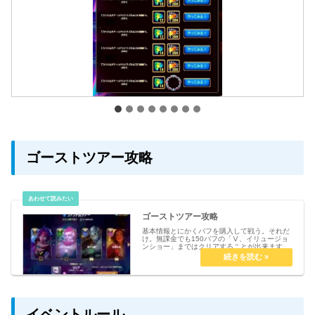
ゴーストツアー攻略
ゴーストツアー攻略
基本情報とにかくバフを購入して戦う。それだ
け。無課金でも150バフの「Ⅴ、イリュージョ
ンショー」まではクリアすることが出来ます。
何回でも挑戦可能負けても屋台コインは貰え
る。ゲーム内でのデメリット無し？のヒーロー
は選ばない方がいい（地雷）バト...
イベントルール