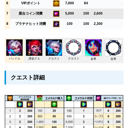
6
VIPポイント
7,000
84
7
屋台コイン消費
5,000
100
2,600
8
プラチナヒット消費
100
100
2,300
バンドル
課金クエ
クエスト
クエスト
金券
金券
クエスト詳細