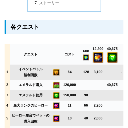
ストーリー
各クエスト
12,200
40,675
608
クエスト
コスト
イベントバトル
1
64
128
3,100
勝利回数
2
エメラルド購入
120,000
40,675
3
エメラルド使用
150,000
90
4
最大ランクのヒーロー
11
66
2,200
ヒーロー屋台でペットの
5
10
40
2,000
購入回数