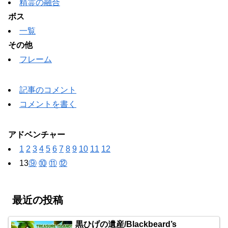
精霊の融合
ボス
一覧
その他
フレーム
記事のコメント
コメントを書く
アドベンチャー
1
2
3
4
5
6
7
8
9
10
11
12
13
⑨
⑩
⑪
⑫
最近の投稿
黒ひげの遺産/Blackbeard’s