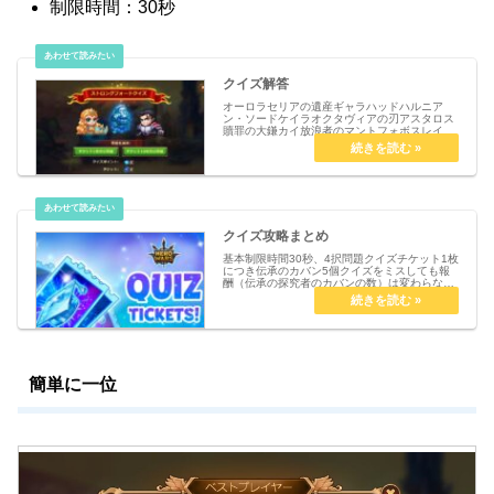
制限時間：30秒
クイズ解答
オーロラセリアの遺産ギャラハッドハルニア
ン・ソードケイラオクタヴィアの刃アスタロス
贖罪の大鎌カイ放浪者のマントフォボスレイヴ
ンのお守りテア転生の杖デアデビルオンとオフ
ハイディミーン・コバフェイスレス隠者の頭巾
チャバ渇望のブレイサ―アラクネハ...
クイズ攻略まとめ
基本制限時間30秒、4択問題クイズチケット1枚
につき伝承のカバン5個クイズをミスしても報
酬（伝承の探究者のカバンの数）は変わらな
い。クイズポイントだけ減るチケット1枚と10
枚の問題の内容は変わらない慣れると10枚分の
問題のほうが楽。クイズ解...
簡単に一位