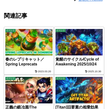
関連記事
イベント
イベント
春のレプリキャット／
覚醒のサイクル/Cycle of
Spring Leprecats
Awakening 2025/10/24
2023.03.20
2025.10.30
イベント
イベント
正義の鍛冶屋/The
[Titan]旧要素の相乗効果