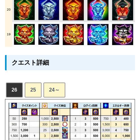
20
19
クエスト詳細
26
25
24～