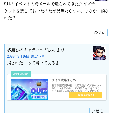
9月のイベントの時メールで送られてきたクイズチ
ケットを残しておいたのだが見当たらない。まさか、消さ
れた？
返信
名無しのギャラハッドさん
より:
2025年3月16日 10:14 PM
消された、って書いてあるよ
クイズ攻略まとめ
基本制限時間30秒、4択問題クイズチケット
1枚につき伝承のカバン5個クイズをミスし
ても報酬（伝承の探究者のカバンの数）は変
わらない。クイズポイントだけ減るチケット
1枚と10枚の問題の内容は変わらない慣れる
と10枚分の問題のほうが楽。クイズ解...
返信