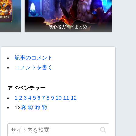
初心者ガイドまとめ
記事のコメント
コメントを書く
アドベンチャー
1
2
3
4
5
6
7
8
9
10
11
12
13
⑨
⑩
⑪
⑫