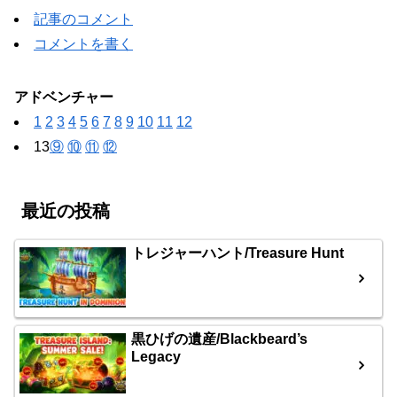
記事のコメント
コメントを書く
アドベンチャー
1
2
3
4
5
6
7
8
9
10
11
12
13
⑨
⑩
⑪
⑫
最近の投稿
トレジャーハント/Treasure Hunt
黒ひげの遺産/Blackbeard’s
Legacy