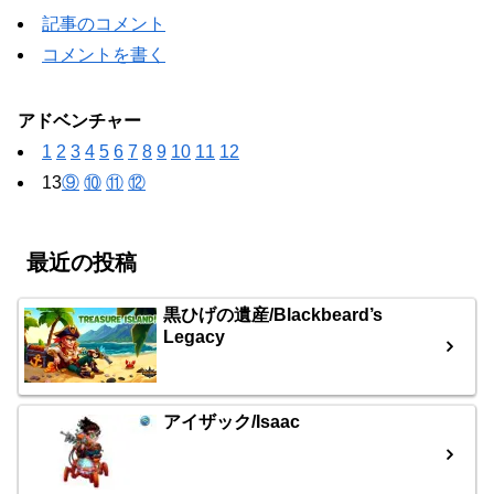
記事のコメント
コメントを書く
アドベンチャー
1
2
3
4
5
6
7
8
9
10
11
12
13
⑨
⑩
⑪
⑫
最近の投稿
黒ひげの遺産/Blackbeard’s
Legacy
アイザック/Isaac