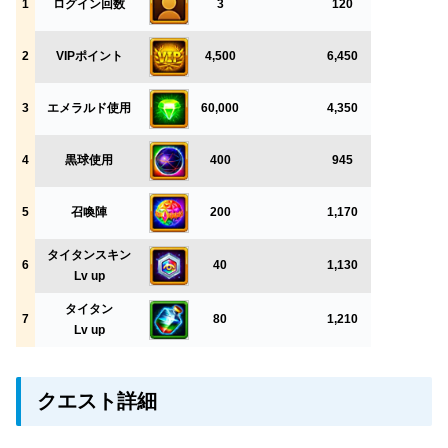
1
ログイン回数
3
120
2
VIPポイント
4,500
6,450
3
エメラルド使用
60,000
4,350
4
黒球使用
400
945
5
召喚陣
200
1,170
タイタンスキン
6
40
1,130
Lv up
タイタン
7
80
1,210
Lv up
クエスト詳細