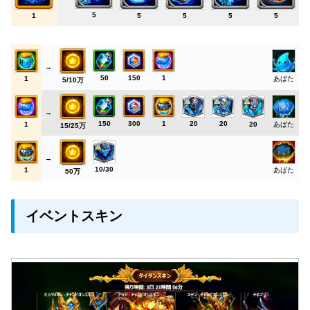
5
1
5
5
5
5
→
50
150
1
1
あばた
5/10万
→
150
300
1
20
20
1
20
あばた
15/25万
→
10/30
1
あばた
50万
イベントスキン