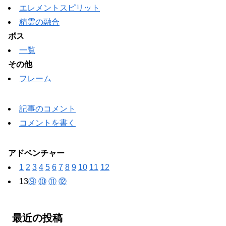
エレメントスピリット
精霊の融合
ボス
一覧
その他
フレーム
記事のコメント
コメントを書く
アドベンチャー
1
2
3
4
5
6
7
8
9
10
11
12
13
⑨
⑩
⑪
⑫
最近の投稿