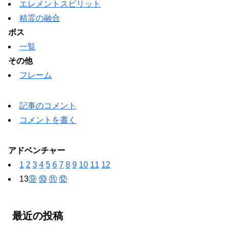
エレメントスピリット
精霊の融合
ボス
一覧
その他
フレーム
記事のコメント
コメントを書く
アドベンチャー
1
2
3
4
5
6
7
8
9
10
11
12
13
⑨
⑩
⑪
⑫
最近の投稿