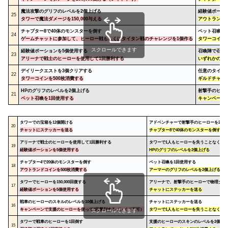
魔法
攻撃
のグリフのレベルを2個上げる
経験値ポーシ
25
タワーで魔法ダメージを150,000与える
アウトランドコ
チャプター8で40体のモンスターを倒す
ペット召喚を
24
ゲームチャットに参加して、ヒーロー戦もしくはタイタン戦のチャレンジを1個作る
タワーコインを
スクロールできます
経験値ポーションを5個使用する
召喚陣で召喚
23
アリーナで戦士のヒーローを使用して1回勝利する
いずれかのヒ
デイリークエストを3個クリアする
任意のタイタ
22
タワーコインを500枚消費する
ギルドチャッ
HP
のグリフのレベルを2個上げる
射撃手のヒー
21
ペット召喚を1回使用する
キャンペーン
タワーでの宝箱を12個開ける
アドベンチャーで射撃手のヒーローを2回
20
チャットにステッカーを送る
チャプター8で40体のモンスターを倒す
アリーナで戦士のヒーローを使用して1回勝利する
タワーで1人もヒーローを失うことなく5回
19
経験値ポーションを5個使用する
HP
のグリフのレベルを2個上げる
チャプター4で20体のモンスターを倒す
ペット召喚を1回使用する
18
アウトランドコインを500枚消費する
アーマー
のグリフのレベルを2個上げる
タワーでヒーローを150,000回復する
アリーナで、射撃手のヒーローで物理ダメージ
17
経験値ポーションを5個使用する
チャットにステッカーを送る
戦車のヒーローのスキルのレベルを10個上げる
チャットにステッカーを送る
16
キャンペーンで支援のヒーローを使って2回勝利する（レイド不可）
タワーで1人もヒーローを失うことなく5回
スクロールできます
タワーで戦車のヒーローを1回倒す
支援のヒーローのスキンのレベルを2個上
15