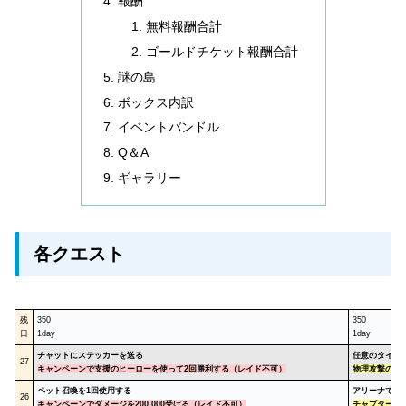
報酬
無料報酬合計
ゴールドチケット報酬合計
謎の島
ボックス内訳
イベントバンドル
Q＆A
ギャラリー
各クエスト
残
350
350
日
1day
1day
チャットにステッカーを送る
任意のタイタ
27
キャンペーンで支援のヒーローを使って2回勝利する（レイド不可）
物理攻撃
のグ
ペット召喚を1回使用する
アリーナでヒ
26
キャンペーンでダメージを200,000受ける（レイド不可）
チャプター6で