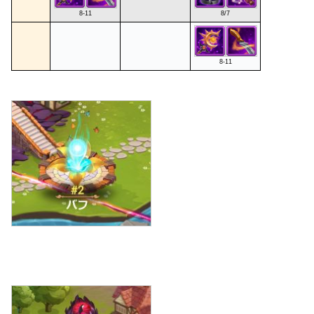
8-11
8/7
8-11