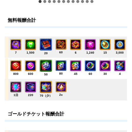
無料報酬合計
60
7
1,500
6
1,240
15
3,000
20
80
800
600
45
60
30
4
50
2x
1日
220
70（少）
ゴールドチケット報酬合計