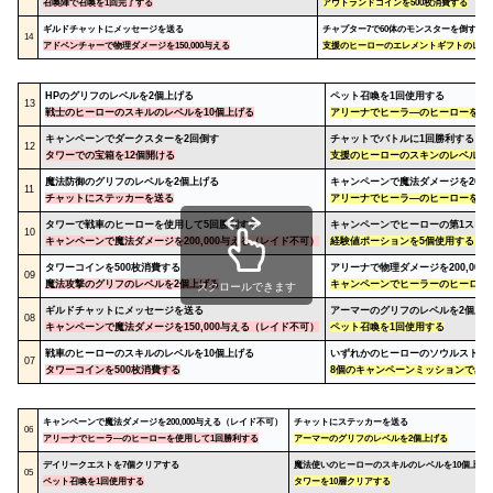
召喚陣で召喚を1回完了する
アウトランドコインを500枚消費する
ギルドチャットにメッセージを送る
チャプター7で60体のモンスターを倒す
14
アドベンチャーで物理ダメージを150,000与える
支援のヒーローのエレメントギフトのレベ
HP
のグリフのレベルを2個上げる
ペット召喚を1回使用する
13
戦士のヒーローのスキルのレベルを10個上げる
アリーナでヒーラ―のヒーローを使
キャンペーンでダークスターを2回倒す
チャットでバトルに1回勝利する
12
タワーでの宝箱を12個開ける
支援のヒーローのスキンのレベルを
魔法防御
のグリフのレベルを2個上げる
キャンペーンで魔法ダメージを200,
11
チャットにステッカーを送る
アリーナでヒーラ―のヒーローを使
タワーで戦車のヒーローを使用して5回勝利する
キャンペーンでヒーローの第1スキル
10
キャンペーンで魔法ダメージを200,000与える（レイド不可）
経験値ポーションを5個使用する
タワーコインを500枚消費する
アリーナで物理ダメージを200,000
09
魔法
攻撃
のグリフのレベルを2個上げる
キャンペーンでヒーラーのヒーロー
スクロールできます
ギルドチャットにメッセージを送る
アーマー
のグリフのレベルを2個上
08
キャンペーンで魔法ダメージを150,000与える（レイド不可）
ペット召喚を1回使用する
戦車のヒーローのスキルのレベルを10個上げる
いずれかのヒーローのソウルストーン
07
タワーコインを500枚消費する
8個のキャンペーンミッションで星を
キャンペーンで魔法ダメージを200,000与える（レイド不可）
チャットにステッカーを送る
06
アリーナでヒーラ―のヒーローを使用して1回勝利する
アーマー
のグリフのレベルを2個上げる
デイリークエストを7個クリアする
魔法使いのヒーローのスキルのレベルを10個上げ
05
ペット召喚を1回使用する
タワーを10層クリアする