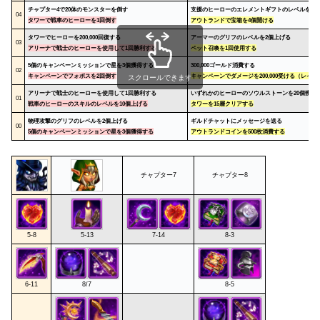
チャプター4で20体のモンスターを倒す
支援のヒーローのエレメントギフトのレベルを1個
04
タワーで戦車のヒーローを1回倒す
アウトランドで宝箱を4個開ける
タワーでヒーローを200,000回復する
アーマー
のグリフのレベルを2個上げる
03
アリーナで戦士のヒーローを使用して1回勝利する
ペット召喚を1回使用する
5個のキャンペーンミッションで星を3個獲得する
300,000ゴールド消費する
02
キャンペーンでフォボスを2回倒す
キャンペーンでダメージを200,000受ける（レイ
スクロールできます
アリーナで戦士のヒーローを使用して1回勝利する
いずれかのヒーローのソウルストーンを20個獲得
01
戦車のヒーローのスキルのレベルを10個上げる
タワーを15層クリアする
物理攻撃
のグリフのレベルを2個上げる
ギルドチャットにメッセージを送る
00
5個のキャンペーンミッションで星を3個獲得する
アウトランドコインを500枚消費する
チャプター7
チャプター8
5-8
5-13
7-14
8-3
6-11
8/7
8-5