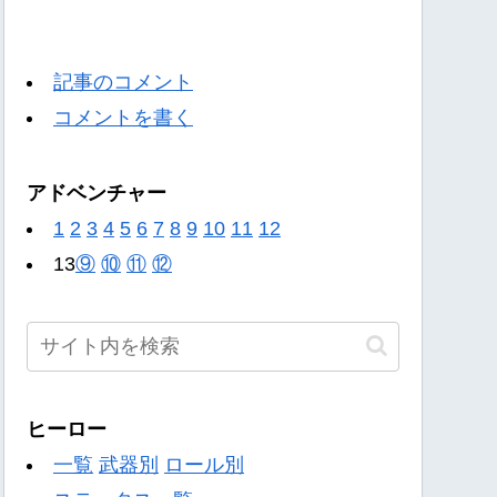
記事のコメント
コメントを書く
アドベンチャー
1
2
3
4
5
6
7
8
9
10
11
12
13
⑨
⑩
⑪
⑫
ヒーロー
一覧
武器別
ロール別