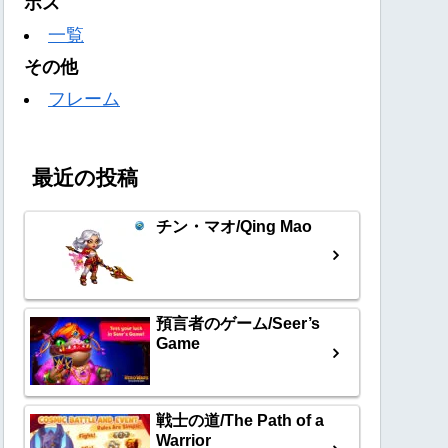
ボス
一覧
その他
フレーム
最近の投稿
チン・マオ/Qing Mao
預言者のゲーム/Seer’s
Game
戦士の道/The Path of a
Warrior