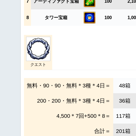
7
アーティファクト宝箱
100
2,1
8
タワー宝箱
100
1,0
クエスト
無料・90・90・無料＊3種＊4日＝
48箱
200・200・無料＊3種＊4日＝
36箱
4,500＊7回+500＊8＝
117箱
合計＝
201箱