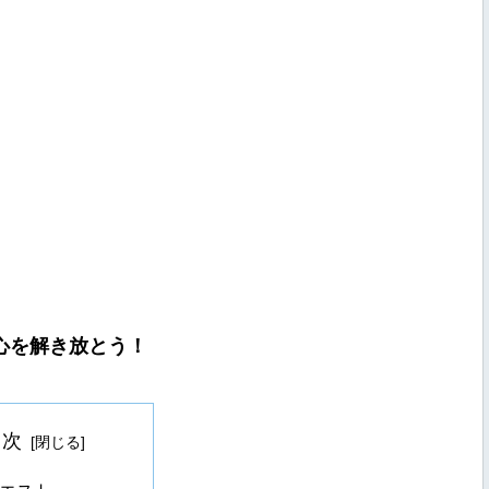
心を解き放とう！
目次