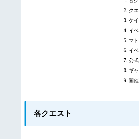
各ク
クエ
ケイ
イベ
マト
イベ
公式
ギャ
開催
各クエスト