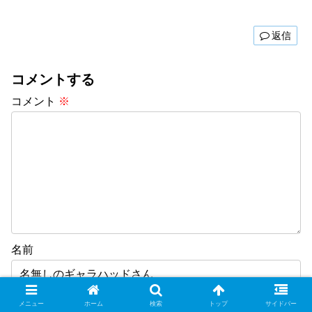
返信
コメントする
コメント
※
名前
次回のコメントで使用するためブラウザーに自分の名
メニュー
ホーム
検索
トップ
サイドバー