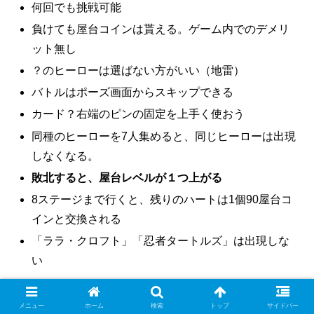
何回でも挑戦可能
負けても屋台コインは貰える。ゲーム内でのデメリ
ット無し
？のヒーローは選ばない方がいい（地雷）
バトルはポーズ画面からスキップできる
カード？右端のピンの固定を上手く使おう
同種のヒーローを7人集めると、同じヒーローは出現
しなくなる。
敗北すると、屋台レベルが１つ上がる
8ステージまで行くと、残りのハートは1個90屋台コ
インと交換される
「ララ・クロフト」「忍者タートルズ」は出現しな
い
Lv
ランク
武器（その他）
武器（回避）
武器（物理）
メニュー
ホーム
検索
トップ
サイドバー