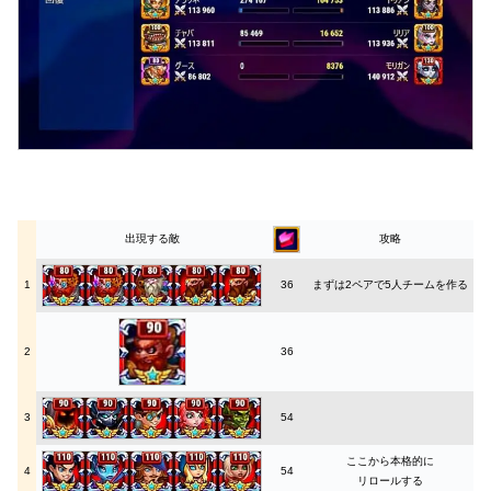
出現する敵
攻略
1
36
まずは2ペアで5人チームを作る
2
36
3
54
ここから本格的に
4
54
リロールする