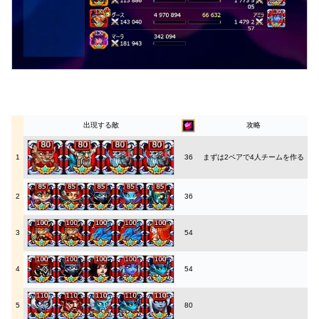
出現する敵
攻略
1
36
まずは2ペアで4人チームを作る
2
36
3
54
4
54
5
80