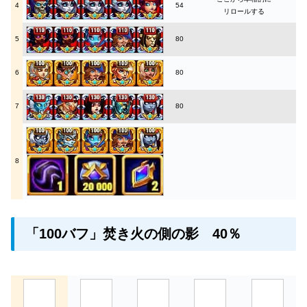
4
54
リロールする
5
80
6
80
7
80
8
「100バフ」焚き火の側の影 40％