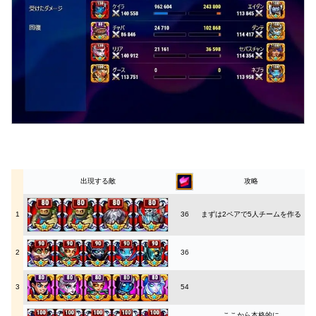
出現する敵
攻略
1
36
まずは2ペアで5人チームを作る
2
36
3
54
ここから本格的に