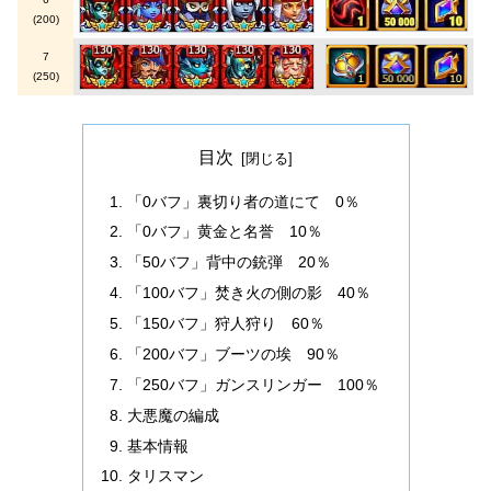
(200)
7
(250)
目次
「0バフ」裏切り者の道にて 0％
「0バフ」黄金と名誉 10％
「50バフ」背中の銃弾 20％
「100バフ」焚き火の側の影 40％
「150バフ」狩人狩り 60％
「200バフ」ブーツの埃 90％
「250バフ」ガンスリンガー 100％
大悪魔の編成
基本情報
タリスマン