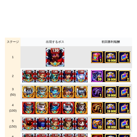
ステージ
出現するボス
初回勝利報酬
1
2
3
(50)
4
(100)
5
(150)
6