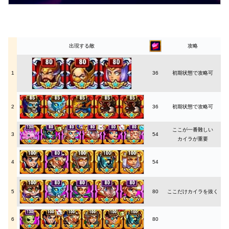
出現する敵
攻略
1
36
初期状態で攻略可
2
36
初期状態で攻略可
ここが一番難しい
3
54
カイラが重要
4
54
5
80
ここだけカイラを抜く
6
80