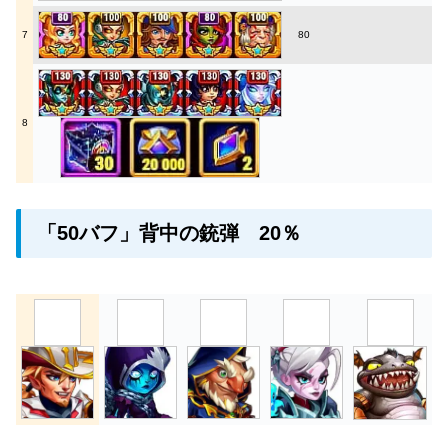
7
80
8
「50バフ」背中の銃弾 20％