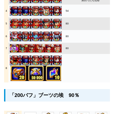
終わったら売却
4
54
5
80
6
80
7
80
8
「200バフ」ブーツの埃 90％