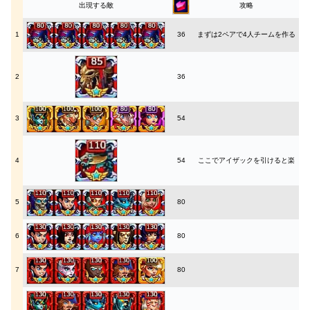
出現する敵
攻略
1
36
まずは2ペアで4人チームを作る
2
36
3
54
4
54
ここでアイザックを引けると楽
5
80
6
80
7
80