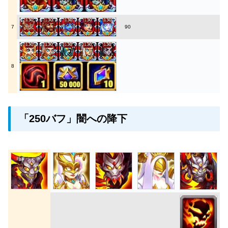
7
90
8
「250バフ」闇への降下