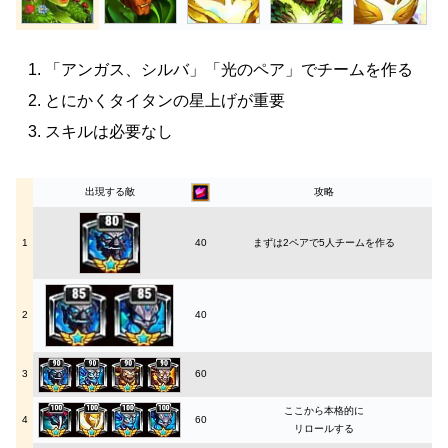
「アンガス、シルバ」「光のペア」でチームを作る
とにかくタイタンの星上げが重要
スキルは必要なし
出現する敵
攻略
1
40
まずは2ペアで5人チームを作る
2
40
3
60
ここから本格的に
4
60
リロールする