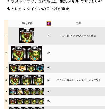
ラストフラッシュは3以上。他のスキルは何でもいい
とにかくタイタンの星上げが重要
出現する敵
攻略
1
40
まずは2ペアで5人チームを作る
2
40
3
60
4
60
ここから敵がトーテムを使うようになる
5
90
6
90