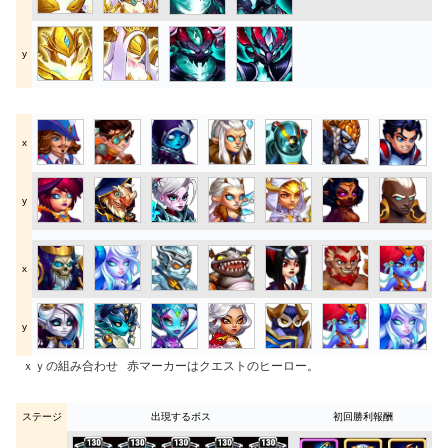
y
x
y
x
y
ｘｙの組み合わせ
赤マーカーはクエストのヒーロー。
ステージ
出現するボス
初回勝利報酬