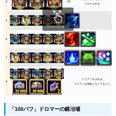
4
60
リロールする
5
90
スクロールできます
6
90
ドリアンを入れる
7
90
ドリアンは強化しなくてもいい
ドリアンを入れる
8
ドリアンは強化しなくてもいい
「100バフ」ドロマーの鍛冶場