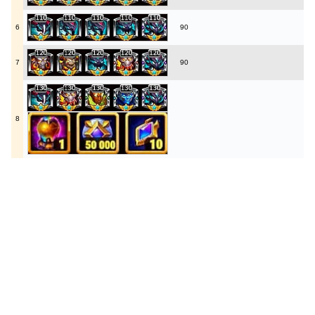
6
90
7
90
8