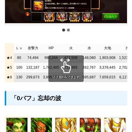
Ｌｖ
攻撃力
HP
火
水
大地
光
★4
80
74,494
993,244
412,508
148,080
1,903,908
1,523,1
★5
100
132,187
1,762,485
731,995
262,767
3,378,445
2,702,7
★6
130
299,673
3,995,583
1,659,461
595,687
7,659,015
6,127,2
スクロールできます
「0バフ」忘却の波