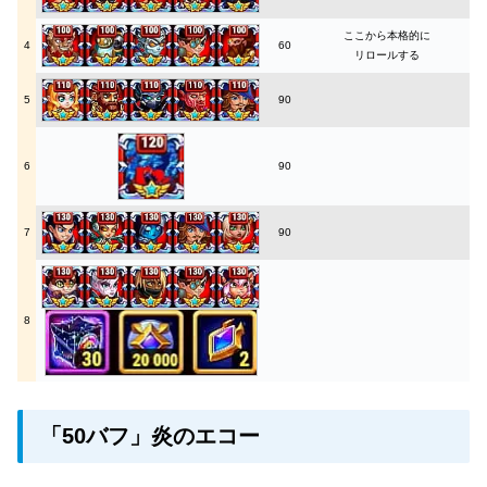
ここから本格的に
4
60
リロールする
5
90
6
90
7
90
8
「50バフ」炎のエコー