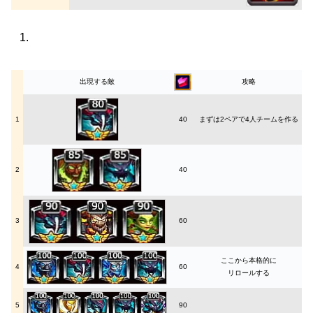
出現する敵
攻略
1
40
まずは2ペアで4人チームを作る
2
40
3
60
ここから本格的に
4
60
リロールする
5
90