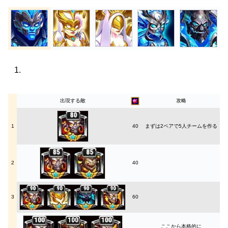
出現する敵
攻略
1
40
まずは2ペアで5人チームを作る
2
40
3
60
ここから本格的に