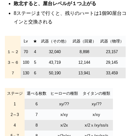
敗北すると、屋台レベルが１つ上がる
8ステージまで行くと、残りのハートは1個90屋台コ
インと交換される
Lv
★
武器（その他）
武器（回避）
武器（物理）
１～２
70
4
32,040
8,898
23,157
３～６
100
5
43,719
12,144
29,145
７
130
6
50,190
13,941
33,459
ステージ
選べる枚数
ヒーローの種類
タイタンの種類
1
6
xy/??
xy/??
2～3
7
x/xy
x/xy
4
8
x/2x
x/2ｘ/xy/ss/s
5～7
8
x/2x/xy
x/2ｘ/xy/ss/s