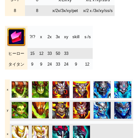
8
8
x/2x/3x/xy/pet
x/2ｘ/3x/xy/ss/s
?/?
x
2x
3x
xy
skill
ｓ/s
ヒーロー
15
12
33
50
33
タイタン
9
9
24
33
24
9
12
x
y
x