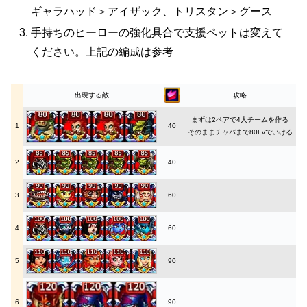
ギャラハッド＞アイザック、トリスタン＞グース
手持ちのヒーローの強化具合で支援ペットは変えて
ください。上記の編成は参考
出現する敵
攻略
まずは2ペアで4人チームを作る
1
40
そのままチャバまで80Lvでいける
2
40
3
60
4
60
5
90
6
90