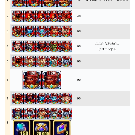
2
40
3
60
ここから本格的に
4
60
リロールする
5
90
6
90
7
90
8